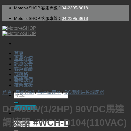
Skip
Motor-eSHOP 客服專線：
04-2395-8618
to
content
Motor-eSHOP 客服專線：
04-2395-8618
首頁
產品介紹
訊息公告
客戶實績
部落格
聯絡我們
技術支援
首頁
/
產品介紹
/
馬達調速器
/
DC碳刷馬達調速器
搜
尋
DC400W(1/2HP) 90VDC馬達
查看詢價車
關
鍵
調速器 #WCH-D104(110VAC)
字:
搜