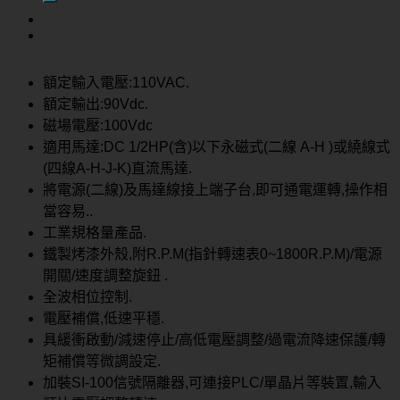
尋
關
鍵
字:
額定輸入電壓:110VAC.
額定輸出:90Vdc.
磁場電壓:100Vdc
適用馬達:DC 1/2HP(含)以下永磁式(二線 A-H )或繞線式
(四線A-H-J-K)直流馬達.
將電源(二線)及馬達線接上端子台,即可通電運轉,操作相
當容易..
工業規格量產品.
鐵製烤漆外殼,附R.P.M(指針轉速表0~1800R.P.M)/電源
開關/速度調整旋鈕 .
全波相位控制.
電壓補償,低速平穩.
具緩衝啟動/減速停止/高低電壓調整/過電流降速保護/轉
矩補償等微調設定.
加裝SI-100信號隔離器,可連接PLC/單晶片等裝置,輸入