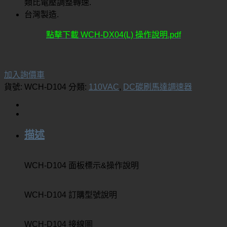
類比電壓調整轉速.
台灣製造.
點擊下載 WCH-DX04(L) 操作說明.pdf
加入詢價車
貨號:
WCH-D104
分類:
110VAC
,
DC碳刷馬達調速器
描述
WCH-D104 面板標示&操作說明
WCH-D104 訂購型號說明
WCH-D104 接線圖