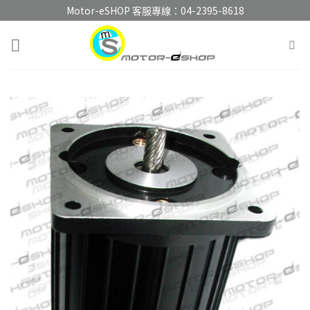
Skip
Motor-eSHOP 客服專線：
04-2395-8618
to
content