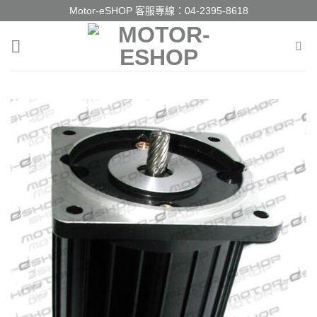
Skip
Motor-eSHOP 客服專線：
04-2395-8618
to
content