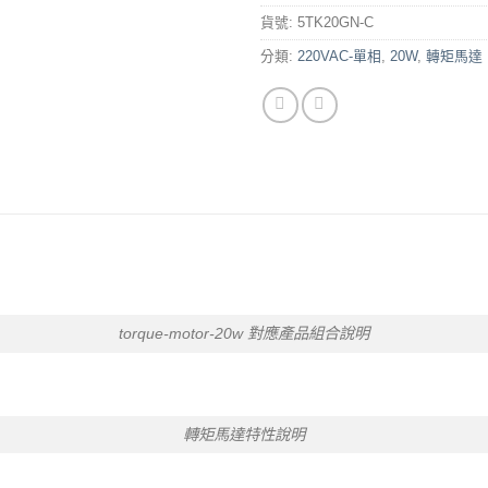
貨號:
5TK20GN-C
分類:
220VAC-單相
,
20W
,
轉矩馬達
torque-motor-20w 對應產品組合說明
轉矩馬達特性說明