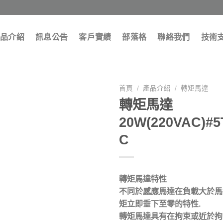
品介紹
訊息公告
客戶實績
部落格
聯絡我們
技術
首頁
/
產品介紹
/
轉矩馬達
轉矩馬達
20W(220VAC)#5
C
轉矩馬達特性
不同於感應馬達在負載大於馬
矩立即垂下至零的特性.
轉矩馬達具有在拘束或近於拘