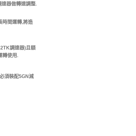
調速器做轉速調整.
,長時間運轉,將造
02TK調速器)且額
運轉使用.
,必須裝配5GN減