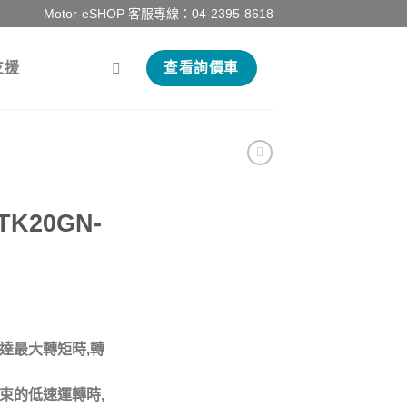
Motor-eSHOP 客服專線：
04-2395-8618
支援
查看詢價車
TK20GN-
達最大轉矩時,轉
束的低速運轉時,