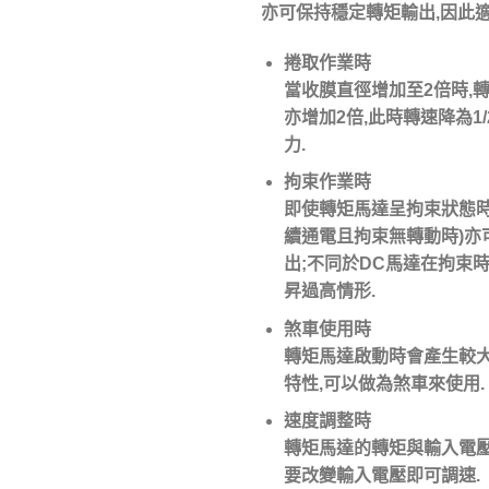
亦可保持穩定轉矩輸出,因此適
捲取作業時
當收膜直徑增加至2倍時,
亦增加2倍,此時轉速降為1/
力.
拘束作業時
即使轉矩馬達呈拘束狀態時
續通電且拘束無轉動時)亦
出;不同於DC馬達在拘束
昇過高情形.
煞車使用時
轉矩馬達啟動時會產生較
特性,可以做為煞車來使用.
速度調整時
轉矩馬達的轉矩與輸入電壓
要改變輸入電壓即可調速.