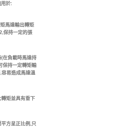
用於:
轉矩馬達輸出轉矩
2,保持一定的張
(在負載時馬達持
可保持一定轉矩輸
時,容易造成馬達溫
大轉矩並具有垂下
平方呈正比例,只