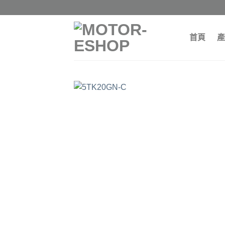
Skip
to
content
首頁
產