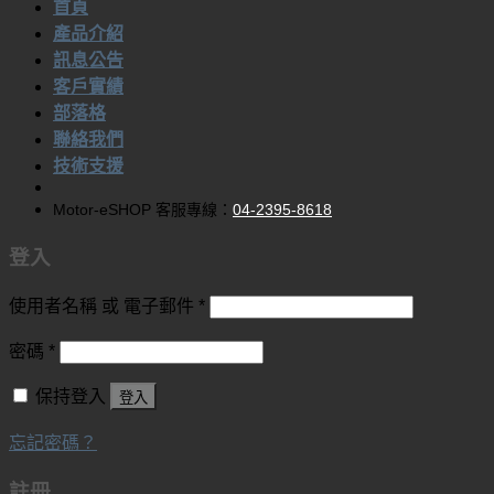
首頁
關
產品介紹
鍵
訊息公告
字:
客戶實績
部落格
聯絡我們
技術支援
Motor-eSHOP 客服專線：
04-2395-8618
登入
使用者名稱 或 電子郵件
*
密碼
*
保持登入
登入
忘記密碼？
註冊