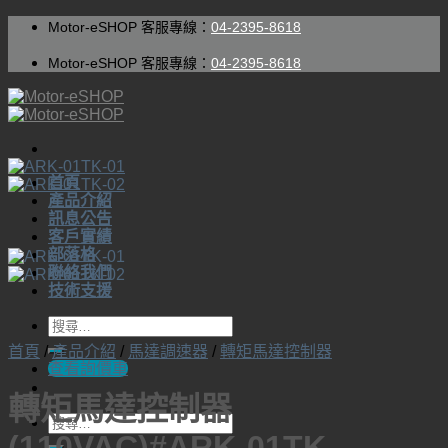
Skip
Motor-eSHOP 客服專線：
04-2395-8618
to
content
Motor-eSHOP 客服專線：
04-2395-8618
首頁
產品介紹
訊息公告
客戶實績
部落格
聯絡我們
技術支援
搜
首頁
/
產品介紹
/
馬達調速器
/
轉矩馬達控制器
尋
查看詢價車
關
轉矩馬達控制器
鍵
字:
搜
(110VAC)#ARK-01TK