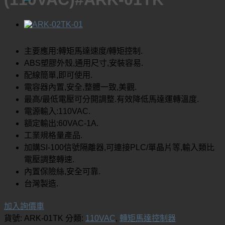
尋
關
鍵
字:
主要應用:轉矩馬達速度/轉矩控制.
ABS塑膠外殼,通用尺寸,安裝容易.
配線簡單,即可使用.
電容器內置,安全,整體一致,美觀.
最高/最低電壓可分開調整.有效降低馬達運轉溫度.
電源輸入:110VAC.
額定輸出:60VAC-1A.
工業規格量產品.
加購SI-100信號隔離器,可連接PLC/單晶片等,輸入類比
電壓調整轉速.
內置保險絲,安全可靠.
台灣製造.
加入詢價車
貨號:
ARK-01TK
分類:
110VAC
,
轉矩馬達控制器