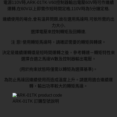
電源110V時,ARK-01TK-V60控制器輸出電壓60V時可作連續
運轉,在60V以上即需作短時間定格,110V時為5分鐘定格.
連續使用的場合,會有溫昇問題,故在選用馬達時,可依所需的出
力大小,
選擇電壓來控制轉矩及回轉速.
注 意! 使用轉矩馬達時，請確認需要的轉矩與轉速。
決定是連續運轉還是短時間運轉之後，參考轉速－轉矩特性來
選擇合適之馬達W數及控制器輸出電壓。
(用於拘束狀態時僅需以轉矩為選擇基準)。
為防止馬達因連續使用而造成溫度上升。請選用適合連續運
轉，輸出功率較大的轉矩馬達。
ARK-01TK 訂購型號說明