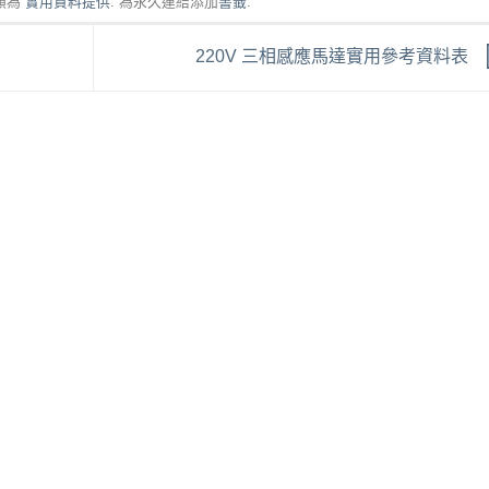
類為
實用資料提供
. 為永久連結添加
書籤
.
220V 三相感應馬達實用參考資料表