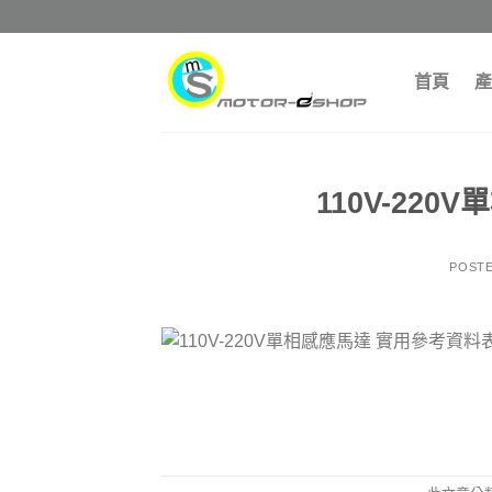
Skip
to
content
首頁
產
110V-22
POST