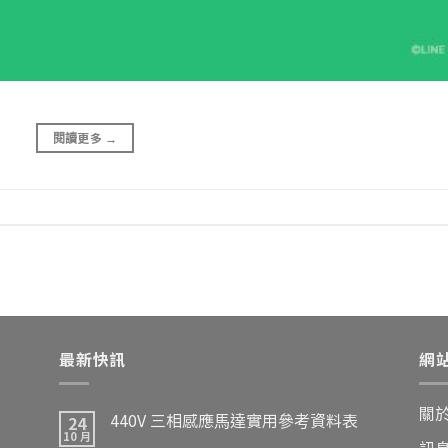
閱讀更多
→
最新快訊
網
關
440V 三相感應馬達實用參考資料表
24
10 月
訊