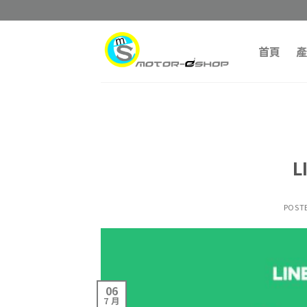
Skip
to
content
首頁
產
POST
06
7 月