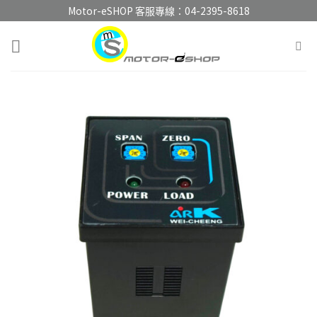
Skip
Motor-eSHOP 客服專線：
04-2395-8618
to
content