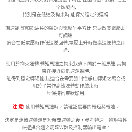
全區域內,
特別是在低速及拘束時,能保持穩定的運轉.
調速範圍寬廣:馬達的轉矩與電壓呈平方比,只要改變電壓,即
可調速.
適合在低電壓時作低速逆回轉,電壓上升時做高速運轉之用
途.
使用於拘束運轉:轉矩馬達之拘束狀態不同於一般馬達,其拘
束在接近於低速運轉時,
能得到穩定轉矩輸出,適合在需要強制性靜止轉矩之場合或
用於平常作高速運轉動作結束時,
具保持拘束狀態用.
注 意!
使用轉矩馬達時，請確認需要的轉矩與轉速。
決定是連續運轉還是短時間運轉之後，參考轉速－轉矩特性
來選擇合適之馬達W數及控制器輸出電壓。