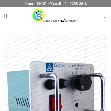
Skip
Motor-eSHOP 客服專線：
04-2395-8618
to
content