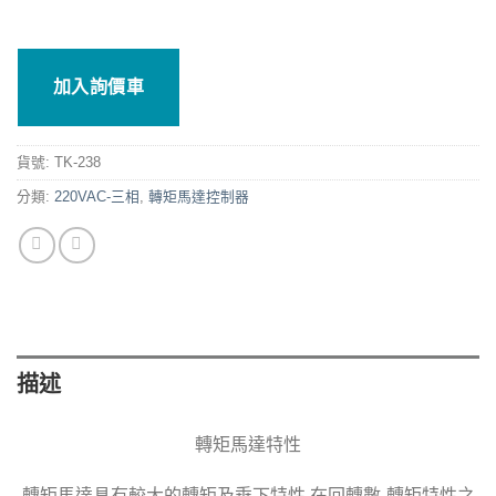
加入詢價車
貨號:
TK-238
分類:
220VAC-三相
,
轉矩馬達控制器
描述
轉矩馬達特性
轉矩馬達具有較大的轉矩及垂下特性,在回轉數-轉矩特性之